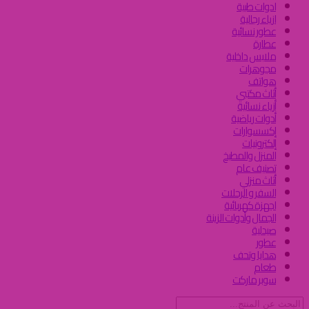
ادوات طبية
ازياء رجالية
عطور نسائية
عطارة
ملابس داخلية
مجوهرات
هواتف
أثاث مكتبي
أزياء نسائية
أدوات رياضية
إكسسوارات
إلكترونيات
المنزل والمطبخ
تصنيف عام
أثاث منزلي
السفر و الرحلات
اجهزة كهربائية
الجمال وأدوات الزينة
صيدلية
عطور
هدايا وتحف
طعام
سوبر ماركت