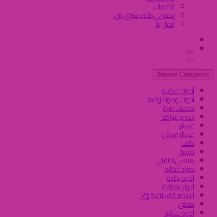
الخدمات
إنضم إلى متاجر سوق رزق
اتصل بنا
Browse Categories
أدوات مكتبية
أدوات ومواد زراعية
خدمات طبية
خضر وفواكة
عصائر
عصائر فريش
كلف
مشتل
ملابس اطفال
مواد غذائية
احزية رجالية
ادوات نظافة
المنطقة الصناعية رزق
مغلق
احزية نسائية