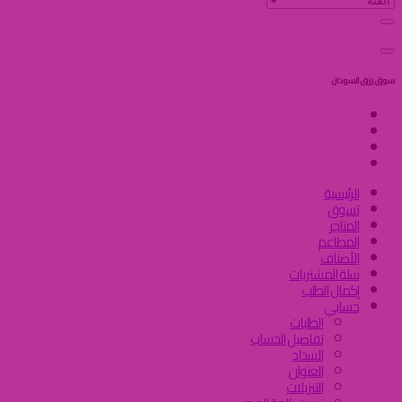
سوق رزق السودان
الرئيسية
تسوق
المتاجر
المطاعم
الأصناف
سلة المشتريات
إكمال الطلب
حسابي
الطلبات
تفاصيل الحساب
السداد
العنوان
التنزيلات