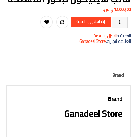
12.000,0
ج.س.
كمية قالب سيليكون لبخور المستكه
إضافة إلى السلة
لتصنيف:
المنزل والمطبخ
لعلامة التجارية:
Ganadeel Store
Brand
Brand
Ganadeel Store