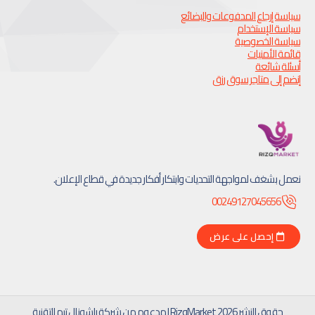
ياسة إرجاع المدفوعات والبضائع
ياسة الإستخدام
ياسة الخصوصية
ائمة الأمنيات
سئلة شائعة
نضم إلى متاجر سوق رزق
عمل بشغف لمواجهة التحديات وابتكار أفكار جديدة في قطاع الإعلان.
00249127045656
إحصل على عرض
حقوق النشر 2026 RizqMarket | مدعوم من
شركة راشونال تيم للتقنية