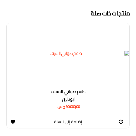
نتجات ذات صلة
طقم صواني السيف
ابو تالين
90.000,00
ج.س.
إضافة إلى السلة