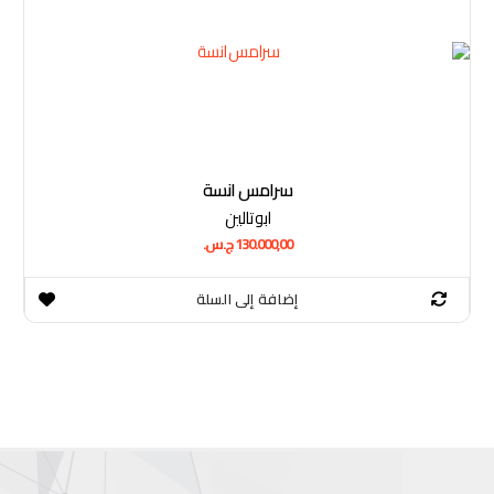
سرامس انسة
ابو تالين
130.000,00
ج.س.
إضافة إلى السلة