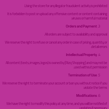
Using the store for any illegal or fraudulent activity is prohibited.
It is forbidden to post or upload any offensive content or content containing
viruses or harmful material.
Orders and Payment
All orders are subject to availability and approval.
We reserve the right to refuse or cancel any order in case of pricing, quantity, or
detail errors.
Intellectual Property
All content (texts, images, logos) is owned by [Rizq Shopping] and may not be
used without permission.
Termination of Use
We reserve the right to terminate your account or ban you without notice if you
violate the terms.
Modifications
We have the right to modify this policy at any time, and you will be notified of
updates if necessary.