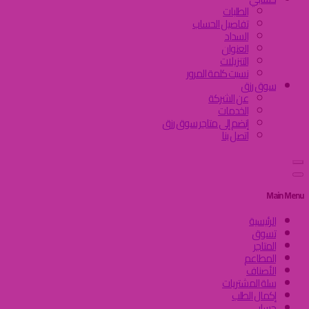
الطلبات
تفاصيل الحساب
السداد
العنوان
التنزيلات
نسيت كلمة المرور
سوق رزق
عن الشركة
الخدمات
إنضم إلى متاجر سوق رزق
اتصل بنا
Main Menu
الرئيسية
تسوق
المتاجر
المطاعم
الأصناف
سلة المشتريات
إكمال الطلب
حسابي