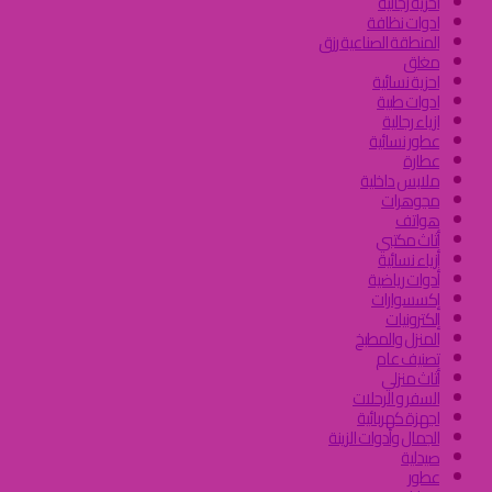
احزية رجالية
ادوات نظافة
المنطقة الصناعية رزق
مغلق
احزية نسائية
ادوات طبية
ازياء رجالية
عطور نسائية
عطارة
ملابس داخلية
مجوهرات
هواتف
أثاث مكتبي
أزياء نسائية
أدوات رياضية
إكسسوارات
إلكترونيات
المنزل والمطبخ
تصنيف عام
أثاث منزلي
السفر و الرحلات
اجهزة كهربائية
الجمال وأدوات الزينة
صيدلية
عطور