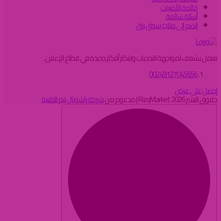
قائمة الأمنيات
أسئلة شائعة
إنضم إلى متاجر سوق رزق
نعمل بشغف لمواجهة التحديات وابتكار أفكار جديدة في قطاع الإعلان.
00249127045656
إحصل على عرض
حقوق النشر 2026 RizqMarket | مدعوم من
شركة راشونال تيم للتقنية