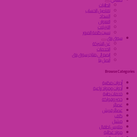
الطلبات
تفاصيل الحساب
السداد
العنوان
التنزيلات
نسيت كلمة المرور
سوق رزق
عن الشركة
الخدمات
إنضم إلى متاجر سوق رزق
اتصل بنا
Browse Categories
أدوات مكتبية
أدوات ومواد زراعية
خدمات طبية
خضر وفواكة
عصائر
عصائر فريش
كلف
مشتل
ملابس اطفال
مواد غذائية