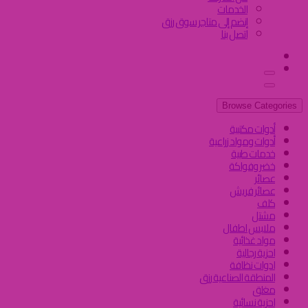
الخدمات
إنضم إلى متاجر سوق رزق
اتصل بنا
Browse Categories
أدوات مكتبية
أدوات ومواد زراعية
خدمات طبية
خضر وفواكة
عصائر
عصائر فريش
كلف
مشتل
ملابس اطفال
مواد غذائية
احزية رجالية
ادوات نظافة
المنطقة الصناعية رزق
مغلق
احزية نسائية