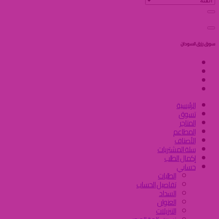
سوق رزق السودان
الرئيسية
تسوق
المتاجر
المطاعم
الأصناف
سلة المشتريات
إكمال الطلب
حسابي
الطلبات
تفاصيل الحساب
السداد
العنوان
التنزيلات