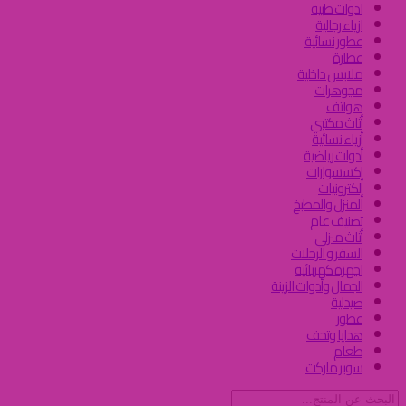
ادوات طبية
ازياء رجالية
عطور نسائية
عطارة
ملابس داخلية
مجوهرات
هواتف
أثاث مكتبي
أزياء نسائية
أدوات رياضية
إكسسوارات
إلكترونيات
المنزل والمطبخ
تصنيف عام
أثاث منزلي
السفر و الرحلات
اجهزة كهربائية
الجمال وأدوات الزينة
صيدلية
عطور
هدايا وتحف
طعام
سوبر ماركت