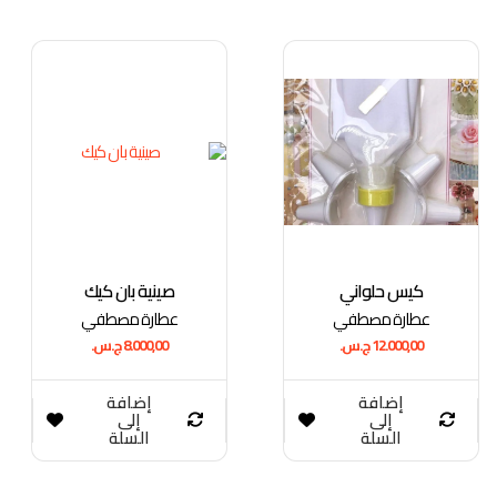
ا
ل
ف
ر
ز
ح
س
ب
ا
ل
أ
ح
د
ث
كيس حلواني
صينية بان كيك
عطارة مصطفي
عطارة مصطفي
12.000,00
ج.س.
8.000,00
ج.س.
إضافة
إضافة
إلى
إلى
السلة
السلة