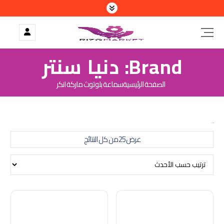
Brand:
دنيا سنتر
الصفحة الرئيسية
سماعة بلوتوث ماركة انكر
ت
عرض ⁦25⁩ من كل النتائج
م
ا
ل
ف
ر
ز
ح
س
ب