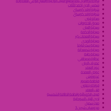
شركة نصرالدين تاما لتصنيع الاليات الزراعية والانتاج الزراعي المحدودة
شمس الدين احمد للأثاث
شواية اولاد كوستي
شواية اولاد كوستي
صدام فون
صديق للخضروات
صيدلية التبيان
صيدلية الحكمة
صيدلية النعمات كير
صيدلية الهدى
صيدلية سحر فارما
صيدلية شمعدانة
صيدلية طيبة
عطارة مصطفي
عمر باب الريان
عود العنفر
عوض العمدة
غدوووش
فاطمة منصور
فواكه جملون
قلب العنفر
قنيف الكهربائية وانظمة الطاقة الشمسية
لجين للتياب السودانية
متجر سمبل
مجوهرات شيرين 3