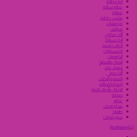
ازياء رجالية
عطور نسائية
عطارة
ملابس داخلية
مجوهرات
هواتف
أثاث مكتبي
أزياء نسائية
أدوات رياضية
إكسسوارات
إلكترونيات
المنزل والمطبخ
تصنيف عام
أثاث منزلي
السفر و الرحلات
اجهزة كهربائية
الجمال وأدوات الزينة
صيدلية
عطور
هدايا وتحف
طعام
سوبر ماركت