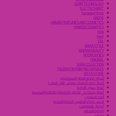
DURR TECHNOLOGY
ELECTRO MART
Ganadeel Store
HADIYA
HAMAD PERFUMES AND COSMETICS
HANEEN COSMATICS
Hola
Hoor
IZEL
M.M.A STYLE
MARWA BEAUTY
NOORI SHOES
ORIGINAL
SARA COLLECTION
TALEEN FOR PRINTING SERVICES
VISTA STORE
أسواق لتوزيع المواد الاستهلاكية
أعمال حامد لمضخات بنتاكس (النيل الابيض)
أعمال سيلين التجارية
أعمال مهلة علي للأدوات الكهربائية والطاقة الشمسية
أمجد بلستيشن
إدريس كوكو للملابس الداخلية الفاخرة
ابو اواب للموبايلات
ابو تالية للعطور
ابو تالين