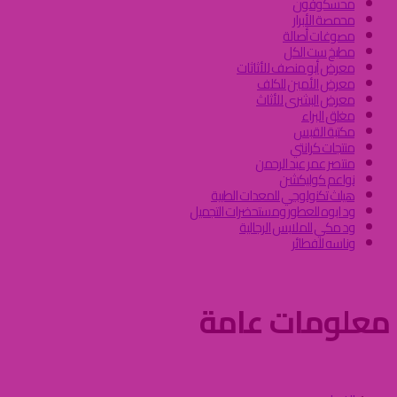
محسكوفون
محمصة الأبرار
مصوغات أصالة
مطبخ ست الكل
معرض أبو منصف للأثاثات
معرض الأمين للكلف
معرض البشرى للأثاث
مغلق البراء
مكتبة القبس
منتجات كرانتي
منتصر عمر عبد الرحمن
نواعم كوليكشن
هيلث تكنولوجي للمعدات الطبية
ود ابوه للعطور ومستحضرات التجميل
ود مكي للملابس الرجالية
وناسه للفطائر
معلومات عامة