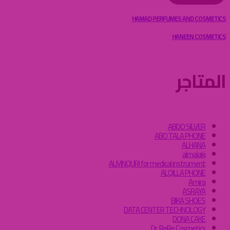
تصفّح
HAMAD PERFUMES AND COSMETICS
المقالات
HANEEN COSMETICS
المتاجر
ABDO SILVER
ABO TALA PHONE
ALHANA
almalaki
ALMNQURI for medical instrument
ALQILLA PHONE
Amira
ASRAYA
BIKA SHOES
DATA CENTER TECHNOLOGY
DONA CAKE
Dr. ReRe Cosmetics