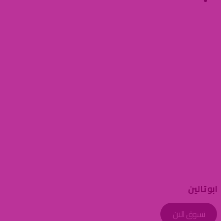
ابو تالين
الصفحة الرئيسية
ابو تالين
ابو تالين
تسوق الان