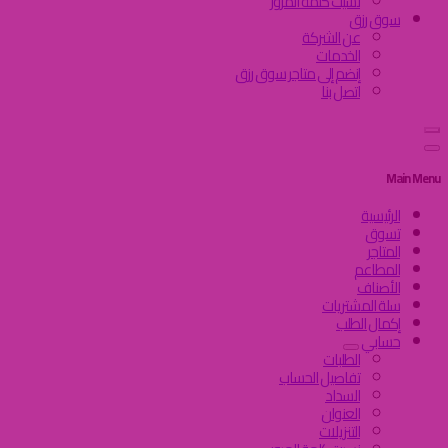
نسيت كلمة المرور
سوق رزق
عن الشركة
الخدمات
إنضم إلى متاجر سوق رزق
اتصل بنا
Main Menu
الرئيسية
تسوق
المتاجر
المطاعم
الأصناف
سلة المشتريات
إكمال الطلب
حسابي
الطلبات
تفاصيل الحساب
السداد
العنوان
التنزيلات