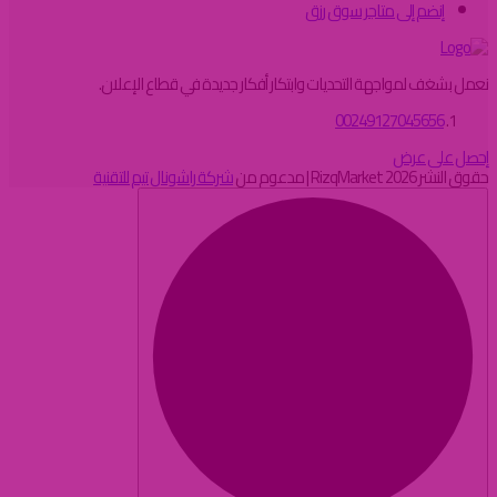
إنضم إلى متاجر سوق رزق
نعمل بشغف لمواجهة التحديات وابتكار أفكار جديدة في قطاع الإعلان.
00249127045656
إحصل على عرض
حقوق النشر 2026 RizqMarket | مدعوم من
شركة راشونال تيم للتقنية