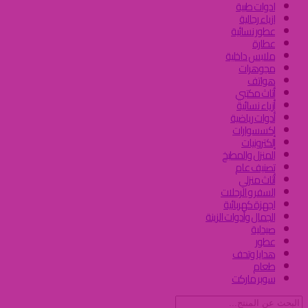
ادوات طبية
ازياء رجالية
عطور نسائية
عطارة
ملابس داخلية
مجوهرات
هواتف
أثاث مكتبي
أزياء نسائية
أدوات رياضية
إكسسوارات
إلكترونيات
المنزل والمطبخ
تصنيف عام
أثاث منزلي
السفر و الرحلات
اجهزة كهربائية
الجمال وأدوات الزينة
صيدلية
عطور
هدايا وتحف
طعام
سوبر ماركت