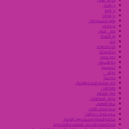
بم بون للثياب
بن الامل
بن الربع
بن الكرام
بوتيك لمسة جمال
بيجو فود
بيوتي هول
تاج الملكة
تريند
ثلاجة فواكه
جدلة وبدلة
جود هوم
حور للتسوق
خصوصية
دار الحي
دنيا سنتر
رحاب فوريفر للصحه والجمال
رواية الآين
رويال للعطور
ريداش للمنظفات
سالم للتغليف
سوبر ماركت اللواء
سوبر ماركت درة النيل
شاذلية للعطور ومستحضرات التجميل
شركة تفاحة للخدمات المتعددة المحدودة