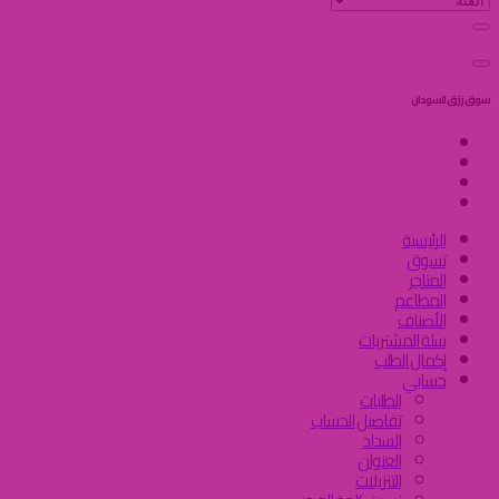
سوق رزق السودان
الرئيسية
تسوق
المتاجر
المطاعم
الأصناف
سلة المشتريات
إكمال الطلب
حسابي
الطلبات
تفاصيل الحساب
السداد
العنوان
التنزيلات