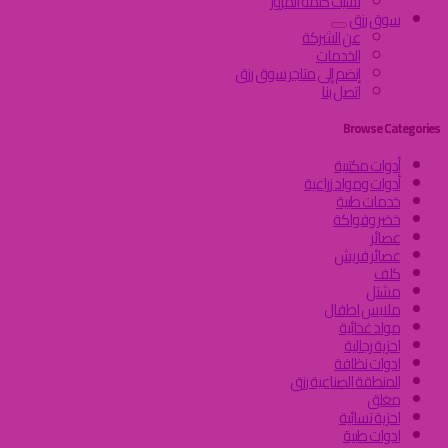
نسيت كلمة المرور
سوق رزق
عن الشركة
الخدمات
إنضم إلى متاجر سوق رزق
اتصل بنا
Browse Categories
أدوات مكتبية
أدوات ومواد زراعية
خدمات طبية
خضر وفواكة
عصائر
عصائر فريش
كلف
مشتل
ملابس اطفال
مواد غذائية
احزية رجالية
ادوات نظافة
المنطقة الصناعية رزق
مغلق
احزية نسائية
ادوات طبية