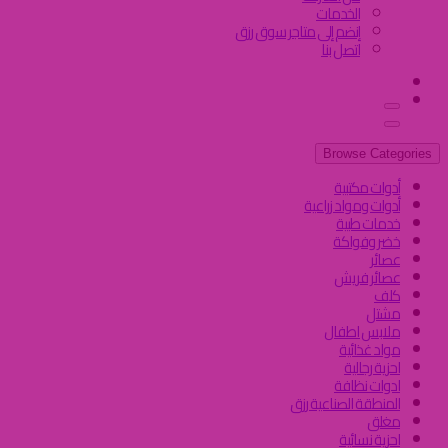
الخدمات
إنضم إلى متاجر سوق رزق
اتصل بنا
Browse Categories
أدوات مكتبية
أدوات ومواد زراعية
خدمات طبية
خضر وفواكة
عصائر
عصائر فريش
كلف
مشتل
ملابس اطفال
مواد غذائية
احزية رجالية
ادوات نظافة
المنطقة الصناعية رزق
مغلق
احزية نسائية