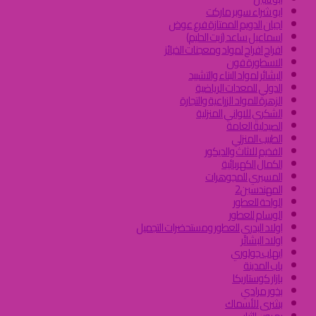
ابو شراء سوبر ماركت
اجبان الدويم الممتازة فرع عوض
اسماعيل ساعد (زيت الحليم)
افراح افراح لمواد ومعجنات الخبائز
الاسطورة فون
البشائر لمواد البناء والتشييد
الدولي للمعدات الرياضية
الزهرة للمواد الزراعية والتجارة
الشكري للاواني المنزلية
الصيدلية العامة
الطبيب المنزلي
الفخيم للاثاث والديكور
الكمال الكهربائية
المسيري للمجوهرات
المهندسين2
الواحة للعطور
الوسام للعطور
اولاد البدري للعطور ومستحضرات التجميل
اولاد البشائر
ايهاب جولوري
باب المدينة
بازار كوستاريكا
بخور مرادي
بشرى للأسماك