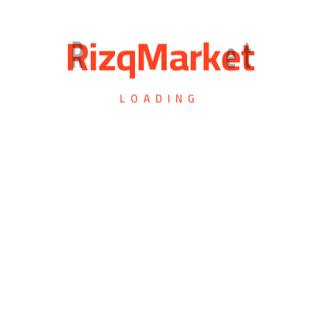
R
i
z
q
M
a
r
k
e
t
LOADING