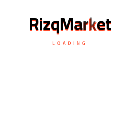
R
i
z
q
M
a
r
k
e
t
LOADING