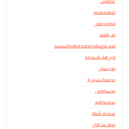
غدوووش
فاطمة منصور
فواكه جملون
قلب العنفر
قنيف الكهربائية وانظمة الطاقة الشمسية
لجين للتياب السودانية
متجر سمبل
مجوهرات شيرين 3
محسكوفون
محمصة الأبرار
مصوغات أصالة
مطبخ ست الكل