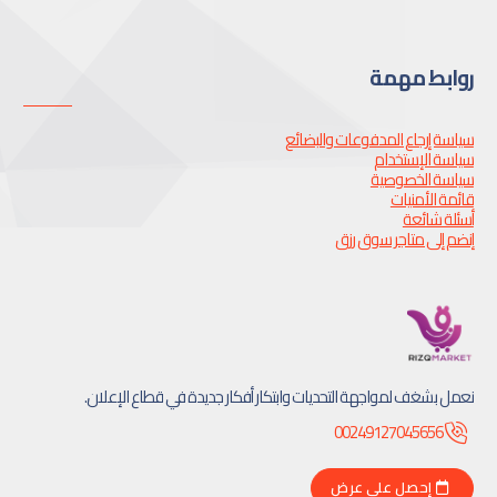
وابط مهمة
ياسة إرجاع المدفوعات والبضائع
ياسة الإستخدام
ياسة الخصوصية
ائمة الأمنيات
سئلة شائعة
نضم إلى متاجر سوق رزق
عمل بشغف لمواجهة التحديات وابتكار أفكار جديدة في قطاع الإعلان.
00249127045656
إحصل على عرض