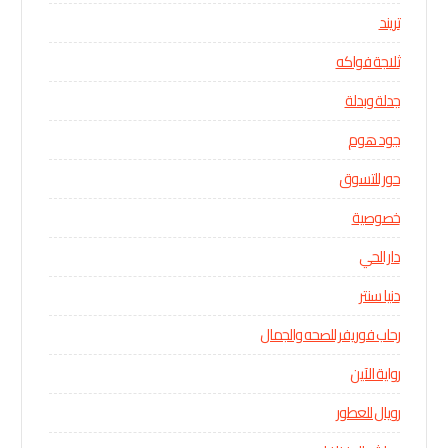
تريند
ثلاجة فواكه
جدلة وبدلة
جود هوم
حور للتسوق
خصوصية
دار الحي
دنيا سنتر
رحاب فوريفر للصحه والجمال
رواية الآين
رويال للعطور