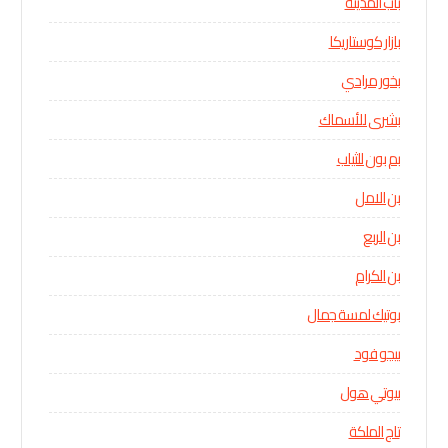
باب المدينة
بازار كوستاريكا
بخور مرادي
بشرى للأسماك
بم بون للثياب
بن الامل
بن الربع
بن الكرام
بوتيك لمسة جمال
بيجو فود
بيوتي هول
تاج الملكة