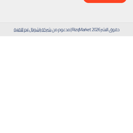
حقوق النشر 2026 RizqMarket | مدعوم من
شركة راشونال تيم للتقنية