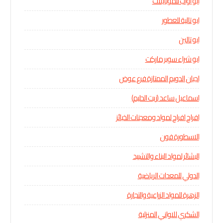
ابو اواب للموبايلات
ابو تالية للعطور
ابو تالين
ابو شراء سوبر ماركت
اجبان الدويم الممتازة فرع عوض
اسماعيل ساعد (زيت الحليم)
افراح افراح لمواد ومعجنات الخبائز
الاسطورة فون
البشائر لمواد البناء والتشييد
الدولي للمعدات الرياضية
الزهرة للمواد الزراعية والتجارة
الشكري للاواني المنزلية