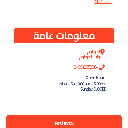
وناسه للفطائر
معلومات عامة
الخرطوم
ولاية الخرطوم
+24991235238
Open Hours:
Mon – Sat: 9:00 am – 5:00 pm,
Sunday: CLOSED
Archives