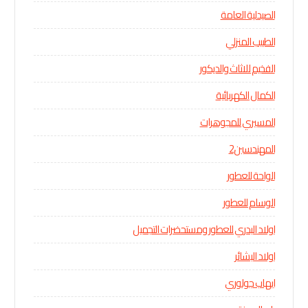
الصيدلية العامة
الطبيب المنزلي
الفخيم للاثاث والديكور
الكمال الكهربائية
المسيري للمجوهرات
المهندسين2
الواحة للعطور
الوسام للعطور
اولاد البدري للعطور ومستحضرات التجميل
اولاد البشائر
ايهاب جولوري