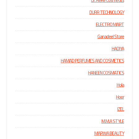
Dr. ReRe Cosmetics
DURR TECHNOLOGY
ELECTRO MART
Ganadeel Store
HADIYA
HAMAD PERFUMES AND COSMETICS
HANEEN COSMATICS
Hola
Hoor
IZEL
M.M.A STYLE
MARWA BEAUTY