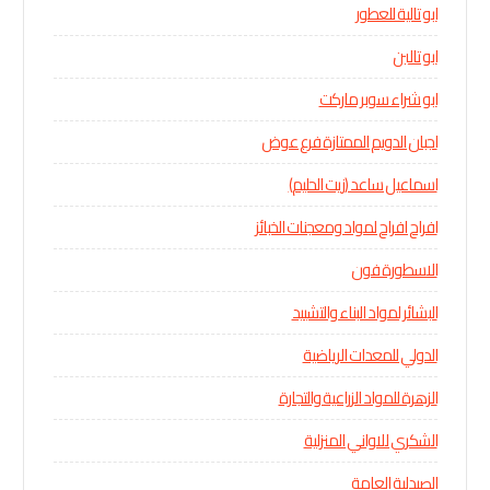
ابو تالية للعطور
ابو تالين
ابو شراء سوبر ماركت
اجبان الدويم الممتازة فرع عوض
اسماعيل ساعد (زيت الحليم)
افراح افراح لمواد ومعجنات الخبائز
الاسطورة فون
البشائر لمواد البناء والتشييد
الدولي للمعدات الرياضية
الزهرة للمواد الزراعية والتجارة
الشكري للاواني المنزلية
الصيدلية العامة