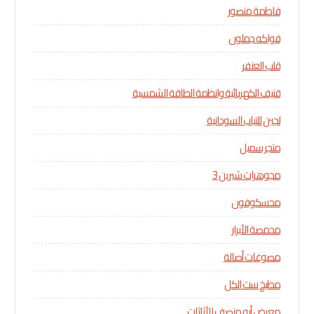
فاطمة منصور
فواكه جملون
قلب العنفر
قنيف الكهربائية وانظمة الطاقة الشمسية
لجين للتياب السودانية
متجر سمبل
مجوهرات شيرين 3
محسكوفون
محمصة الأبرار
مصوغات أصالة
مطبخ ست الكل
معرض أبو منصف للأثاثات