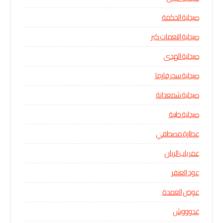
صيدلية الحكمة
صيدلية النعمات كير
صيدلية الهدى
صيدلية سحر فارما
صيدلية شمعدانة
صيدلية طيبة
عطارة مصطفي
عمر باب الريان
عود العنفر
عوض العمدة
غدوووش