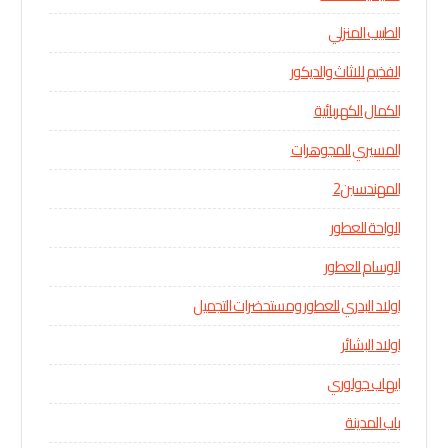
الطبيب المنزلي
الفخيم للاثاث والديكور
الكمال الكهربائية
المسيري للمجوهرات
المهندسين2
الواحة للعطور
الوسام للعطور
اولاد البدري للعطور ومستحضرات التجميل
اولاد البشائر
ايهاب جولوري
باب المدينة