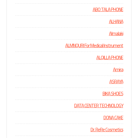
ت
ABO TALA PHONE
ALHANA
Almalaki
ALMNQURI For Medical Instrument
ALQILLA PHONE
Amira
ASRAYA
BIKA SHOES
DATA CENTER TECHNOLOGY
DONA CAKE
Dr. ReRe Cosmetics