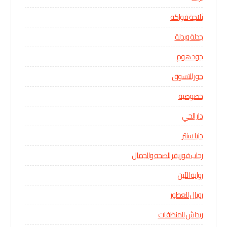
ثلاجة فواكه
جدلة وبدلة
جود هوم
حور للتسوق
خصوصية
دار الحي
دنيا سنتر
رحاب فوريفر للصحه والجمال
رواية الآين
رويال للعطور
ريداش للمنظفات