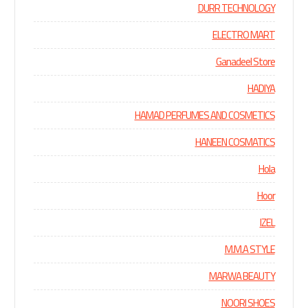
DURR TECHNOLOGY
ELECTRO MART
Ganadeel Store
HADIYA
HAMAD PERFUMES AND COSMETICS
HANEEN COSMATICS
Hola
Hoor
IZEL
M.M.A STYLE
MARWA BEAUTY
NOORI SHOES