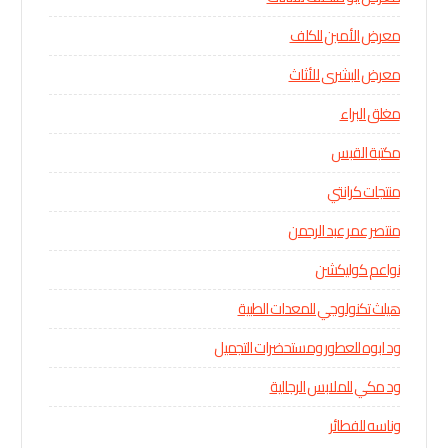
معرض الأمين للكلف
معرض البشرى للأثاث
مغلق البراء
مكتبة القبس
منتجات كرانتي
منتصر عمر عبد الرحمن
نواعم كوليكشن
هيلث تكنولوجي للمعدات الطبية
ود ابوه للعطور ومستحضرات التجميل
ود مكي للملابس الرجالية
وناسه للفطائر