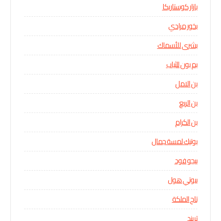
بازار كوستاريكا
بخور مرادي
بشرى للأسماك
بم بون للثياب
بن الامل
بن الربع
بن الكرام
بوتيك لمسة جمال
بيجو فود
بيوتي هول
تاج الملكة
تريند