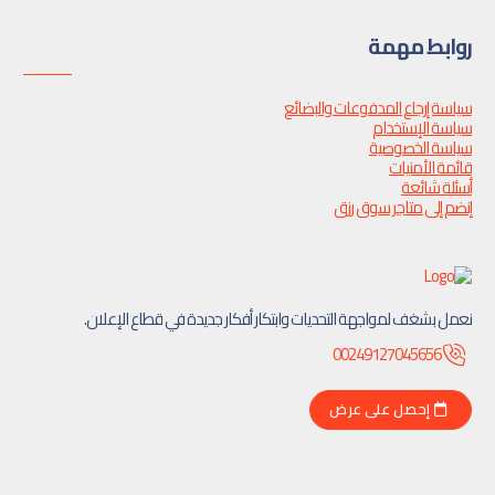
روابط مهمة
سياسة إرجاع المدفوعات والبضائع
سياسة الإستخدام
سياسة الخصوصية
قائمة الأمنيات
أسئلة شائعة
إنضم إلى متاجر سوق رزق
نعمل بشغف لمواجهة التحديات وابتكار أفكار جديدة في قطاع الإعلان.
00249127045656
إحصل على عرض